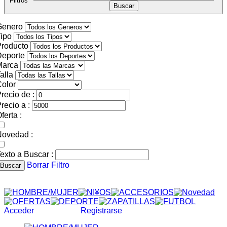
Filtros
Genero
ipo
roducto
Deporte
Marca
alla
olor
recio de :
recio a :
ferta :
Novedad :
exto a Buscar :
Borrar Filtro
Buscar
Acceder
Registrarse