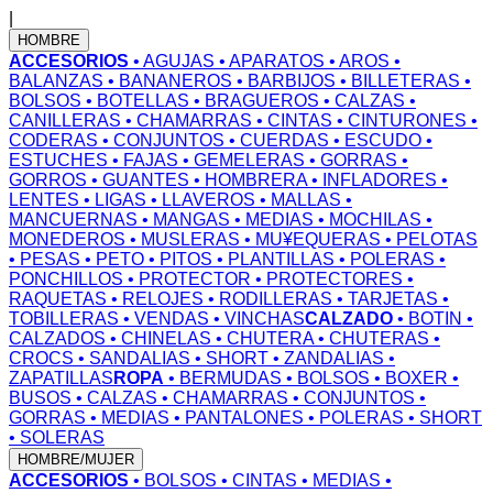
|
HOMBRE
ACCESORIOS
• AGUJAS
• APARATOS
• AROS
•
BALANZAS
• BANANEROS
• BARBIJOS
• BILLETERAS
•
BOLSOS
• BOTELLAS
• BRAGUEROS
• CALZAS
•
CANILLERAS
• CHAMARRAS
• CINTAS
• CINTURONES
•
CODERAS
• CONJUNTOS
• CUERDAS
• ESCUDO
•
ESTUCHES
• FAJAS
• GEMELERAS
• GORRAS
•
GORROS
• GUANTES
• HOMBRERA
• INFLADORES
•
LENTES
• LIGAS
• LLAVEROS
• MALLAS
•
MANCUERNAS
• MANGAS
• MEDIAS
• MOCHILAS
•
MONEDEROS
• MUSLERAS
• MU¥EQUERAS
• PELOTAS
• PESAS
• PETO
• PITOS
• PLANTILLAS
• POLERAS
•
PONCHILLOS
• PROTECTOR
• PROTECTORES
•
RAQUETAS
• RELOJES
• RODILLERAS
• TARJETAS
•
TOBILLERAS
• VENDAS
• VINCHAS
CALZADO
• BOTIN
•
CALZADOS
• CHINELAS
• CHUTERA
• CHUTERAS
•
CROCS
• SANDALIAS
• SHORT
• ZANDALIAS
•
ZAPATILLAS
ROPA
• BERMUDAS
• BOLSOS
• BOXER
•
BUSOS
• CALZAS
• CHAMARRAS
• CONJUNTOS
•
GORRAS
• MEDIAS
• PANTALONES
• POLERAS
• SHORT
• SOLERAS
HOMBRE/MUJER
ACCESORIOS
• BOLSOS
• CINTAS
• MEDIAS
•