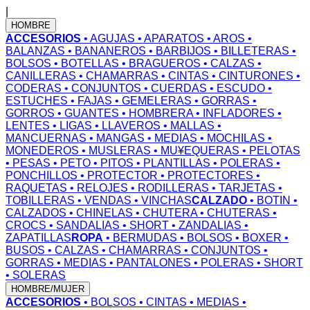
|
HOMBRE
ACCESORIOS
• AGUJAS
• APARATOS
• AROS
•
BALANZAS
• BANANEROS
• BARBIJOS
• BILLETERAS
•
BOLSOS
• BOTELLAS
• BRAGUEROS
• CALZAS
•
CANILLERAS
• CHAMARRAS
• CINTAS
• CINTURONES
•
CODERAS
• CONJUNTOS
• CUERDAS
• ESCUDO
•
ESTUCHES
• FAJAS
• GEMELERAS
• GORRAS
•
GORROS
• GUANTES
• HOMBRERA
• INFLADORES
•
LENTES
• LIGAS
• LLAVEROS
• MALLAS
•
MANCUERNAS
• MANGAS
• MEDIAS
• MOCHILAS
•
MONEDEROS
• MUSLERAS
• MU¥EQUERAS
• PELOTAS
• PESAS
• PETO
• PITOS
• PLANTILLAS
• POLERAS
•
PONCHILLOS
• PROTECTOR
• PROTECTORES
•
RAQUETAS
• RELOJES
• RODILLERAS
• TARJETAS
•
TOBILLERAS
• VENDAS
• VINCHAS
CALZADO
• BOTIN
•
CALZADOS
• CHINELAS
• CHUTERA
• CHUTERAS
•
CROCS
• SANDALIAS
• SHORT
• ZANDALIAS
•
ZAPATILLAS
ROPA
• BERMUDAS
• BOLSOS
• BOXER
•
BUSOS
• CALZAS
• CHAMARRAS
• CONJUNTOS
•
GORRAS
• MEDIAS
• PANTALONES
• POLERAS
• SHORT
• SOLERAS
HOMBRE/MUJER
ACCESORIOS
• BOLSOS
• CINTAS
• MEDIAS
•