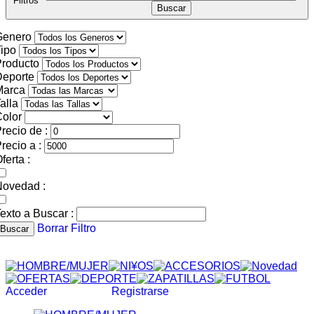
Filtros
Genero
ipo
roducto
Deporte
Marca
alla
olor
recio de :
recio a :
ferta :
Novedad :
exto a Buscar :
Borrar Filtro
Buscar
Acceder
Registrarse