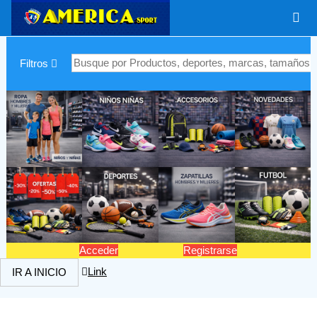
|
Filtros
Acceder
Registrarse
Link
IR A INICIO