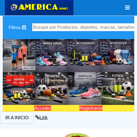
|
Filtros
Acceder
Registrarse
Link
IR A INICIO