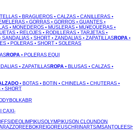
OTELLAS
• BRAGUEROS
• CALZAS
• CANILLERAS
•
GEMELERAS
• GORRAS
• GORROS
• GUANTES
•
LAS
• MONEDEROS
• MUSLERAS
• MU¥EQUERAS
•
QUETAS
• RELOJES
• RODILLERAS
• TARJETAS
•
• SANDALIAS
• SHORT
• ZANDALIAS
• ZAPATILLAS
ROPA
•
NES
• POLERAS
• SHORT
• SOLERAS
LAS
ROPA
• POLERAS EQUI
NDALIAS
• ZAPATILLAS
ROPA
• BLUSAS
• CALZAS
•
ALZADO
• BOTAS
• BOTIN
• CHINELAS
• CHUTERAS
•
S
• SHORT
ODY
BOLKA
BR
S
I CAX
I-
OFFSIDE
OLIMPIKUS
OLYMPIKUS
ON CLOUND
ON
A
RAZZO
REEBOK
REIGO
REUSCH
RINART
S/M
SANTOLEE
S