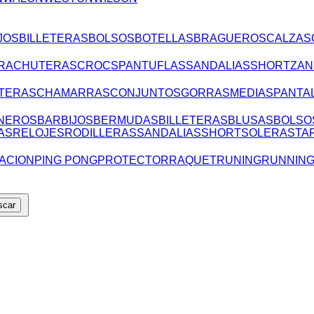
JOS
BILLETERAS
BOLSOS
BOTELLAS
BRAGUEROS
CALZAS
RA
CHUTERAS
CROCS
PANTUFLAS
SANDALIAS
SHORT
ZAN
TERAS
CHAMARRAS
CONJUNTOS
GORRAS
MEDIAS
PANTA
NEROS
BARBIJOS
BERMUDAS
BILLETERAS
BLUSAS
BOLSO
AS
RELOJES
RODILLERAS
SANDALIAS
SHORT
SOLERAS
TA
ACION
PING PONG
PROTECTOR
RAQUET
RUNING
RUNNIN