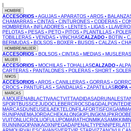
|
HOMBRE
ACCESORIOS
• AGUJAS
• APARATOS
• AROS
• BALANZA
CHAMARRAS
• CINTAS
• CINTURONES
• CODERAS
• CO
HOMBRERA
• INFLADORES
• LENTES
• LIGAS
• LLAVERO
PELOTAS
• PESAS
• PETO
• PITOS
• PLANTILLAS
• POLE
TOBILLERAS
• VENDAS
• VINCHAS
CALZADO
• BOTIN
• 
BERMUDAS
• BOLSOS
• BOXER
• BUSOS
• CALZAS
• CH
HOMBRE/MUJER
ACCESORIOS
• BOLSOS
• CINTAS
• MEDIAS
• MUSLERA
MUJER
ACCESORIOS
• MOCHILAS
• TOHALLAS
CALZADO
• ALP
CARTERAS
• PANTALONES
• POLERAS
• SHORT
• SOLE
NI¥OS
ACCESORIOS
• AROS
• CANILLERAS
• GORRAS
• GORR
CROCS
• PANTUFLAS
• SANDALIAS
• ZAPATILLAS
ROPA
MARCAS
A MQUEEN
ABL
ACTIVA
ACTVITTA
ADIDAS
ADRUN
ALESTA
SPORT
BUSS
CEJUDO
CLEBER
CROCS
D&G
DALPONTE
DI
MARCAS
DUNEUS
EILA
EKTELON
FILA
FORTIS
FOX
GAMMA
RUN
IPANEMA
JORDACHE
KALONG
KIPLING
KNUP
KROOB
VUITON
LUCRO
LUOFU
LUPO
MARATHON
MIKASA
MIKKI
MI
RUNNING
OPANKA
OXN
PEGADA
PENALTY
PENN
PERLAT
ARMOUR
VALESCA
VANS
VERT
VIP STAR
VIZZANO
VULCA