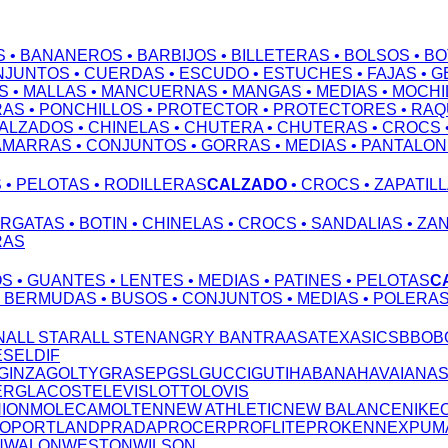
S
• BANANEROS
• BARBIJOS
• BILLETERAS
• BOLSOS
• B
NJUNTOS
• CUERDAS
• ESCUDO
• ESTUCHES
• FAJAS
• 
S
• MALLAS
• MANCUERNAS
• MANGAS
• MEDIAS
• MOCHI
RAS
• PONCHILLOS
• PROTECTOR
• PROTECTORES
• RA
CALZADOS
• CHINELAS
• CHUTERA
• CHUTERAS
• CROCS
AMARRAS
• CONJUNTOS
• GORRAS
• MEDIAS
• PANTALO
S
• PELOTAS
• RODILLERAS
CALZADO
• CROCS
• ZAPATIL
ARGATAS
• BOTIN
• CHINELAS
• CROCS
• SANDALIAS
• ZA
RAS
OS
• GUANTES
• LENTES
• MEDIAS
• PATINES
• PELOTAS
C
• BERMUDAS
• BUSOS
• CONJUNTOS
• MEDIAS
• POLERA
N
ALL STAR
ALL STEN
ANGRY B
ANTRA
ASATEX
ASICS
BBO
B
ESEL
DIF
GINZA
GOLTY
GRASEP
GSL
GUCCI
GUTI
HABANA
HAVAIANA
ERG
LACOSTE
LEVIS
LOTTO
LOVIS
NION
MOLECA
MOLTEN
NEW ATHLETIC
NEW BALANCE
NIKE
TO
PORTLAND
PRADA
PROCER
PROFLITE
PROKENNEX
PUM
N
WALON
WESTON
WILSON