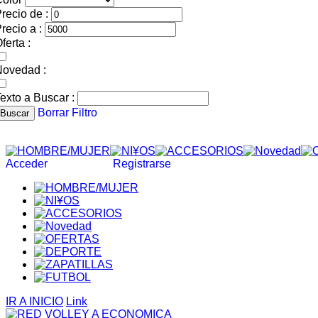
recio de :
recio a :
ferta :
Novedad :
exto a Buscar :
Borrar Filtro
Buscar
Acceder
Registrarse
IR A INICIO
Link