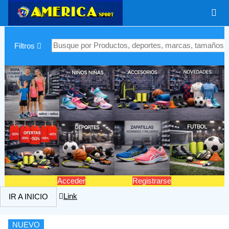
|
Filtros
Acceder
Registrarse
Link
IR A INICIO
NUEVO