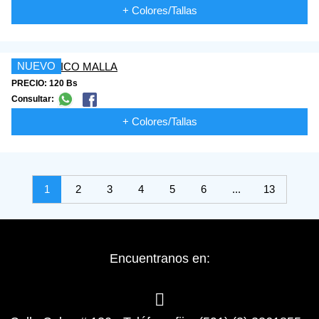
+ Colores/Tallas
NUEVO
PRECIO: 120 Bs
Consultar:
+ Colores/Tallas
1
2
3
4
5
6
...
13
Encuentranos en: