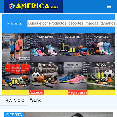
|
Filtros
Acceder
Registrarse
Link
IR A INICIO
OFERTA