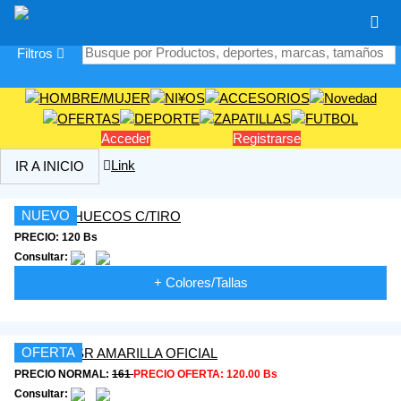
|
Filtros
Acceder
Registrarse
Link
IR A INICIO
NUEVO
PRECIO: 120 Bs
Consultar:
+ Colores/Tallas
OFERTA
PRECIO NORMAL:
161
PRECIO OFERTA:
120.00 Bs
Consultar: