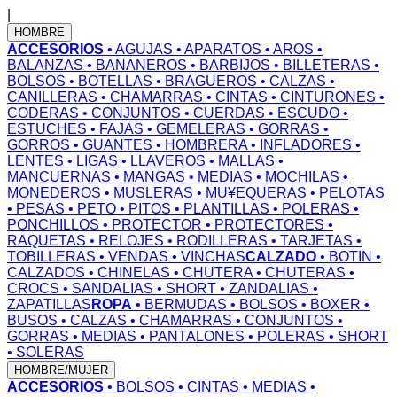
|
HOMBRE
ACCESORIOS
• AGUJAS
• APARATOS
• AROS
•
BALANZAS
• BANANEROS
• BARBIJOS
• BILLETERAS
•
BOLSOS
• BOTELLAS
• BRAGUEROS
• CALZAS
•
CANILLERAS
• CHAMARRAS
• CINTAS
• CINTURONES
•
CODERAS
• CONJUNTOS
• CUERDAS
• ESCUDO
•
ESTUCHES
• FAJAS
• GEMELERAS
• GORRAS
•
GORROS
• GUANTES
• HOMBRERA
• INFLADORES
•
LENTES
• LIGAS
• LLAVEROS
• MALLAS
•
MANCUERNAS
• MANGAS
• MEDIAS
• MOCHILAS
•
MONEDEROS
• MUSLERAS
• MU¥EQUERAS
• PELOTAS
• PESAS
• PETO
• PITOS
• PLANTILLAS
• POLERAS
•
PONCHILLOS
• PROTECTOR
• PROTECTORES
•
RAQUETAS
• RELOJES
• RODILLERAS
• TARJETAS
•
TOBILLERAS
• VENDAS
• VINCHAS
CALZADO
• BOTIN
•
CALZADOS
• CHINELAS
• CHUTERA
• CHUTERAS
•
CROCS
• SANDALIAS
• SHORT
• ZANDALIAS
•
ZAPATILLAS
ROPA
• BERMUDAS
• BOLSOS
• BOXER
•
BUSOS
• CALZAS
• CHAMARRAS
• CONJUNTOS
•
GORRAS
• MEDIAS
• PANTALONES
• POLERAS
• SHORT
• SOLERAS
HOMBRE/MUJER
ACCESORIOS
• BOLSOS
• CINTAS
• MEDIAS
•