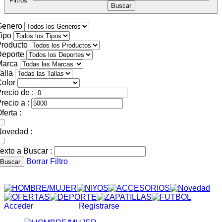
Filtros
Genero
ipo
roducto
Deporte
Marca
alla
olor
recio de :
recio a :
ferta :
Novedad :
exto a Buscar :
Borrar Filtro
Buscar
Acceder
Registrarse