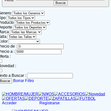
Filtros
Genero
ipo
roducto
Deporte
Marca
alla
olor
recio de :
recio a :
ferta :
Novedad :
exto a Buscar :
Borrar Filtro
Buscar
Acceder
Registrarse