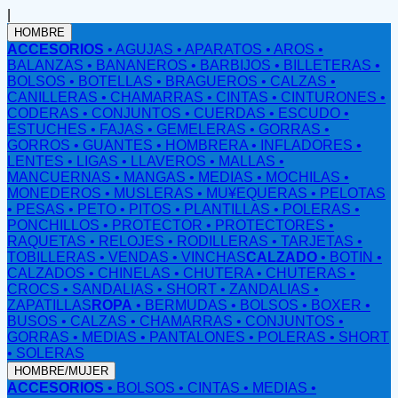
|
HOMBRE
ACCESORIOS
• AGUJAS
• APARATOS
• AROS
•
BALANZAS
• BANANEROS
• BARBIJOS
• BILLETERAS
•
BOLSOS
• BOTELLAS
• BRAGUEROS
• CALZAS
•
CANILLERAS
• CHAMARRAS
• CINTAS
• CINTURONES
•
CODERAS
• CONJUNTOS
• CUERDAS
• ESCUDO
•
ESTUCHES
• FAJAS
• GEMELERAS
• GORRAS
•
GORROS
• GUANTES
• HOMBRERA
• INFLADORES
•
LENTES
• LIGAS
• LLAVEROS
• MALLAS
•
MANCUERNAS
• MANGAS
• MEDIAS
• MOCHILAS
•
MONEDEROS
• MUSLERAS
• MU¥EQUERAS
• PELOTAS
• PESAS
• PETO
• PITOS
• PLANTILLAS
• POLERAS
•
PONCHILLOS
• PROTECTOR
• PROTECTORES
•
RAQUETAS
• RELOJES
• RODILLERAS
• TARJETAS
•
TOBILLERAS
• VENDAS
• VINCHAS
CALZADO
• BOTIN
•
CALZADOS
• CHINELAS
• CHUTERA
• CHUTERAS
•
CROCS
• SANDALIAS
• SHORT
• ZANDALIAS
•
ZAPATILLAS
ROPA
• BERMUDAS
• BOLSOS
• BOXER
•
BUSOS
• CALZAS
• CHAMARRAS
• CONJUNTOS
•
GORRAS
• MEDIAS
• PANTALONES
• POLERAS
• SHORT
• SOLERAS
HOMBRE/MUJER
ACCESORIOS
• BOLSOS
• CINTAS
• MEDIAS
•