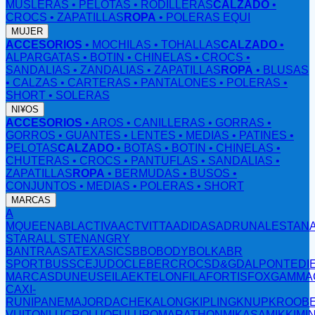
MUSLERAS
• PELOTAS
• RODILLERAS
CALZADO
•
CROCS
• ZAPATILLAS
ROPA
• POLERAS EQUI
MUJER
ACCESORIOS
• MOCHILAS
• TOHALLAS
CALZADO
•
ALPARGATAS
• BOTIN
• CHINELAS
• CROCS
•
SANDALIAS
• ZANDALIAS
• ZAPATILLAS
ROPA
• BLUSAS
• CALZAS
• CARTERAS
• PANTALONES
• POLERAS
•
SHORT
• SOLERAS
NI¥OS
ACCESORIOS
• AROS
• CANILLERAS
• GORRAS
•
GORROS
• GUANTES
• LENTES
• MEDIAS
• PATINES
•
PELOTAS
CALZADO
• BOTAS
• BOTIN
• CHINELAS
•
CHUTERAS
• CROCS
• PANTUFLAS
• SANDALIAS
•
ZAPATILLAS
ROPA
• BERMUDAS
• BUSOS
•
CONJUNTOS
• MEDIAS
• POLERAS
• SHORT
MARCAS
A
MQUEEN
ABL
ACTIVA
ACTVITTA
ADIDAS
ADRUN
ALESTAN
STAR
ALL STEN
ANGRY
B
ANTRA
ASATEX
ASICS
BBO
BODY
BOLKA
BR
SPORT
BUSS
CEJUDO
CLEBER
CROCS
D&G
DALPONTE
DI
MARCAS
DUNEUS
EILA
EKTELON
FILA
FORTIS
FOX
GAMMA
CAX
I-
RUN
IPANEMA
JORDACHE
KALONG
KIPLING
KNUP
KROOB
VUITON
LUCRO
LUOFU
LUPO
MARATHON
MIKASA
MIKKI
MI