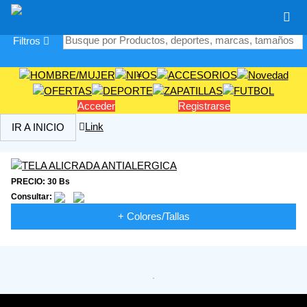
|
Filtros
Acceder
Registrarse
Link
IR A INICIO
PRECIO: 30 Bs
Consultar:
+ Colores/Tallas