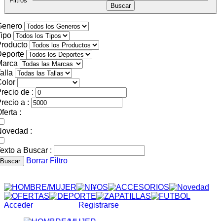
Filtros
Genero
ipo
roducto
Deporte
Marca
alla
olor
recio de :
recio a :
ferta :
Novedad :
exto a Buscar :
Borrar Filtro
Buscar
Acceder
Registrarse