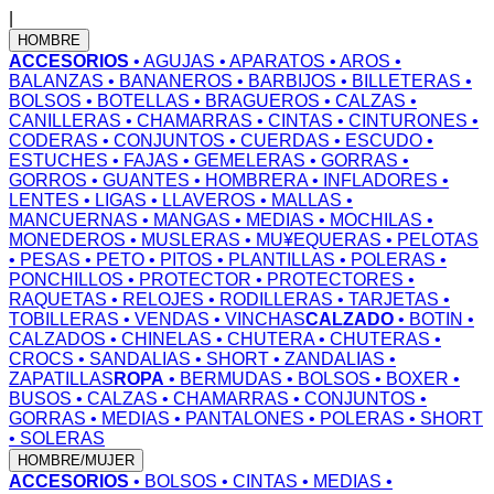
|
HOMBRE
ACCESORIOS
• AGUJAS
• APARATOS
• AROS
•
BALANZAS
• BANANEROS
• BARBIJOS
• BILLETERAS
•
BOLSOS
• BOTELLAS
• BRAGUEROS
• CALZAS
•
CANILLERAS
• CHAMARRAS
• CINTAS
• CINTURONES
•
CODERAS
• CONJUNTOS
• CUERDAS
• ESCUDO
•
ESTUCHES
• FAJAS
• GEMELERAS
• GORRAS
•
GORROS
• GUANTES
• HOMBRERA
• INFLADORES
•
LENTES
• LIGAS
• LLAVEROS
• MALLAS
•
MANCUERNAS
• MANGAS
• MEDIAS
• MOCHILAS
•
MONEDEROS
• MUSLERAS
• MU¥EQUERAS
• PELOTAS
• PESAS
• PETO
• PITOS
• PLANTILLAS
• POLERAS
•
PONCHILLOS
• PROTECTOR
• PROTECTORES
•
RAQUETAS
• RELOJES
• RODILLERAS
• TARJETAS
•
TOBILLERAS
• VENDAS
• VINCHAS
CALZADO
• BOTIN
•
CALZADOS
• CHINELAS
• CHUTERA
• CHUTERAS
•
CROCS
• SANDALIAS
• SHORT
• ZANDALIAS
•
ZAPATILLAS
ROPA
• BERMUDAS
• BOLSOS
• BOXER
•
BUSOS
• CALZAS
• CHAMARRAS
• CONJUNTOS
•
GORRAS
• MEDIAS
• PANTALONES
• POLERAS
• SHORT
• SOLERAS
HOMBRE/MUJER
ACCESORIOS
• BOLSOS
• CINTAS
• MEDIAS
•