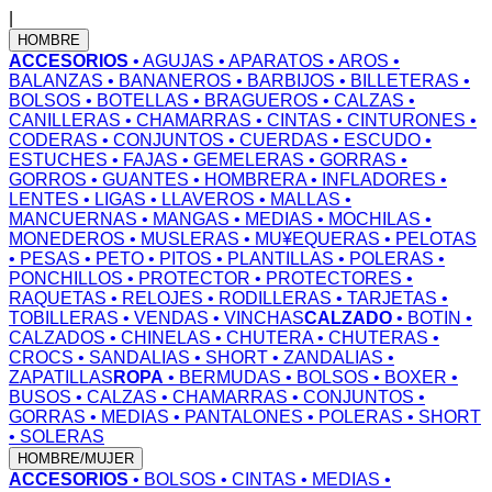
|
HOMBRE
ACCESORIOS
• AGUJAS
• APARATOS
• AROS
•
BALANZAS
• BANANEROS
• BARBIJOS
• BILLETERAS
•
BOLSOS
• BOTELLAS
• BRAGUEROS
• CALZAS
•
CANILLERAS
• CHAMARRAS
• CINTAS
• CINTURONES
•
CODERAS
• CONJUNTOS
• CUERDAS
• ESCUDO
•
ESTUCHES
• FAJAS
• GEMELERAS
• GORRAS
•
GORROS
• GUANTES
• HOMBRERA
• INFLADORES
•
LENTES
• LIGAS
• LLAVEROS
• MALLAS
•
MANCUERNAS
• MANGAS
• MEDIAS
• MOCHILAS
•
MONEDEROS
• MUSLERAS
• MU¥EQUERAS
• PELOTAS
• PESAS
• PETO
• PITOS
• PLANTILLAS
• POLERAS
•
PONCHILLOS
• PROTECTOR
• PROTECTORES
•
RAQUETAS
• RELOJES
• RODILLERAS
• TARJETAS
•
TOBILLERAS
• VENDAS
• VINCHAS
CALZADO
• BOTIN
•
CALZADOS
• CHINELAS
• CHUTERA
• CHUTERAS
•
CROCS
• SANDALIAS
• SHORT
• ZANDALIAS
•
ZAPATILLAS
ROPA
• BERMUDAS
• BOLSOS
• BOXER
•
BUSOS
• CALZAS
• CHAMARRAS
• CONJUNTOS
•
GORRAS
• MEDIAS
• PANTALONES
• POLERAS
• SHORT
• SOLERAS
HOMBRE/MUJER
ACCESORIOS
• BOLSOS
• CINTAS
• MEDIAS
•