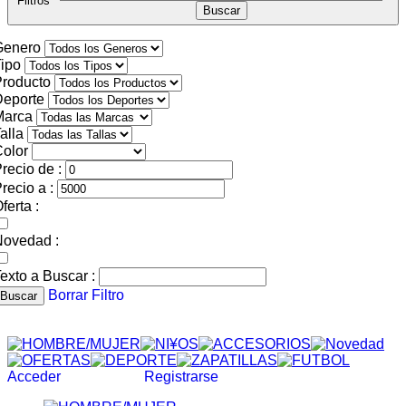
Filtros
Genero
ipo
roducto
Deporte
Marca
alla
olor
recio de :
recio a :
ferta :
Novedad :
exto a Buscar :
Borrar Filtro
Buscar
Acceder
Registrarse