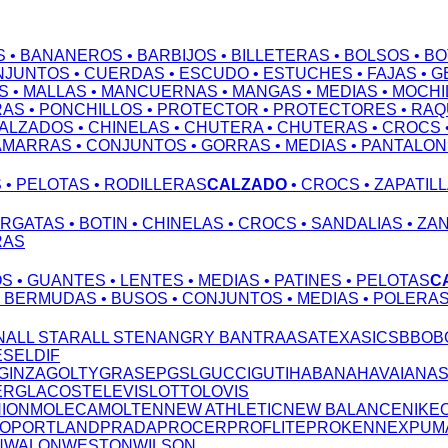
S
• BANANEROS
• BARBIJOS
• BILLETERAS
• BOLSOS
• B
NJUNTOS
• CUERDAS
• ESCUDO
• ESTUCHES
• FAJAS
• 
S
• MALLAS
• MANCUERNAS
• MANGAS
• MEDIAS
• MOCHI
RAS
• PONCHILLOS
• PROTECTOR
• PROTECTORES
• RA
CALZADOS
• CHINELAS
• CHUTERA
• CHUTERAS
• CROCS
AMARRAS
• CONJUNTOS
• GORRAS
• MEDIAS
• PANTALO
S
• PELOTAS
• RODILLERAS
CALZADO
• CROCS
• ZAPATIL
ARGATAS
• BOTIN
• CHINELAS
• CROCS
• SANDALIAS
• ZA
RAS
OS
• GUANTES
• LENTES
• MEDIAS
• PATINES
• PELOTAS
C
• BERMUDAS
• BUSOS
• CONJUNTOS
• MEDIAS
• POLERA
N
ALL STAR
ALL STEN
ANGRY B
ANTRA
ASATEX
ASICS
BBO
B
ESEL
DIF
GINZA
GOLTY
GRASEP
GSL
GUCCI
GUTI
HABANA
HAVAIANA
ERG
LACOSTE
LEVIS
LOTTO
LOVIS
NION
MOLECA
MOLTEN
NEW ATHLETIC
NEW BALANCE
NIKE
TO
PORTLAND
PRADA
PROCER
PROFLITE
PROKENNEX
PUM
N
WALON
WESTON
WILSON