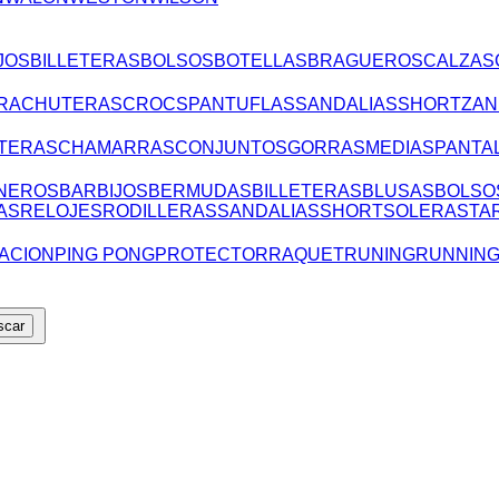
JOS
BILLETERAS
BOLSOS
BOTELLAS
BRAGUEROS
CALZAS
RA
CHUTERAS
CROCS
PANTUFLAS
SANDALIAS
SHORT
ZAN
TERAS
CHAMARRAS
CONJUNTOS
GORRAS
MEDIAS
PANTA
NEROS
BARBIJOS
BERMUDAS
BILLETERAS
BLUSAS
BOLSO
AS
RELOJES
RODILLERAS
SANDALIAS
SHORT
SOLERAS
TA
ACION
PING PONG
PROTECTOR
RAQUET
RUNING
RUNNIN