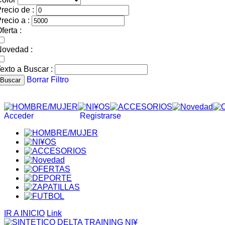
recio de :
recio a :
ferta :
Novedad :
exto a Buscar :
Borrar Filtro
Buscar
Acceder
Registrarse
IR A INICIO
Link