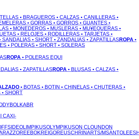
OTELLAS
• BRAGUEROS
• CALZAS
• CANILLERAS
•
GEMELERAS
• GORRAS
• GORROS
• GUANTES
•
LAS
• MONEDEROS
• MUSLERAS
• MU¥EQUERAS
•
QUETAS
• RELOJES
• RODILLERAS
• TARJETAS
•
• SANDALIAS
• SHORT
• ZANDALIAS
• ZAPATILLAS
ROPA
•
NES
• POLERAS
• SHORT
• SOLERAS
LAS
ROPA
• POLERAS EQUI
NDALIAS
• ZAPATILLAS
ROPA
• BLUSAS
• CALZAS
•
ALZADO
• BOTAS
• BOTIN
• CHINELAS
• CHUTERAS
•
S
• SHORT
ODY
BOLKA
BR
S
I CAX
I-
OFFSIDE
OLIMPIKUS
OLYMPIKUS
ON CLOUND
ON
A
RAZZO
REEBOK
REIGO
REUSCH
RINART
S/M
SANTOLEE
S