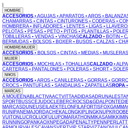
|
HOMBRE
ACCESORIOS
• AGUJAS
• APARATOS
• AROS
• BALANZA
CHAMARRAS
• CINTAS
• CINTURONES
• CODERAS
• CO
HOMBRERA
• INFLADORES
• LENTES
• LIGAS
• LLAVERO
PELOTAS
• PESAS
• PETO
• PITOS
• PLANTILLAS
• POLE
TOBILLERAS
• VENDAS
• VINCHAS
CALZADO
• BOTIN
• 
BERMUDAS
• BOLSOS
• BOXER
• BUSOS
• CALZAS
• CH
HOMBRE/MUJER
ACCESORIOS
• BOLSOS
• CINTAS
• MEDIAS
• MUSLERA
MUJER
ACCESORIOS
• MOCHILAS
• TOHALLAS
CALZADO
• ALP
CARTERAS
• PANTALONES
• POLERAS
• SHORT
• SOLE
NI¥OS
ACCESORIOS
• AROS
• CANILLERAS
• GORRAS
• GORR
CROCS
• PANTUFLAS
• SANDALIAS
• ZAPATILLAS
ROPA
MARCAS
A MQUEEN
ABL
ACTIVA
ACTVITTA
ADIDAS
ADRUN
ALESTA
SPORT
BUSS
CEJUDO
CLEBER
CROCS
D&G
DALPONTE
DI
MARCAS
DUNEUS
EILA
EKTELON
FILA
FORTIS
FOX
GAMMA
RUN
IPANEMA
JORDACHE
KALONG
KIPLING
KNUP
KROOB
VUITON
LUCRO
LUOFU
LUPO
MARATHON
MIKASA
MIKKI
MI
RUNNING
OPANKA
OXN
PEGADA
PENALTY
PENN
PERLAT
ARMOUR
VALESCA
VANS
VERT
VIP STAR
VIZZANO
VULCA