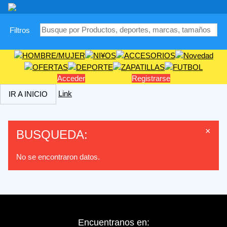
|
Filtros
Acceder
Registrarse
Link
IR A INICIO
×
BUSQUEDA:
No se encontraron datos.
Encuentranos en: