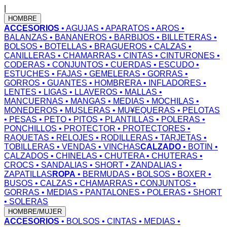
|
HOMBRE
ACCESORIOS
• AGUJAS
• APARATOS
• AROS
•
BALANZAS
• BANANEROS
• BARBIJOS
• BILLETERAS
•
BOLSOS
• BOTELLAS
• BRAGUEROS
• CALZAS
•
CANILLERAS
• CHAMARRAS
• CINTAS
• CINTURONES
•
CODERAS
• CONJUNTOS
• CUERDAS
• ESCUDO
•
ESTUCHES
• FAJAS
• GEMELERAS
• GORRAS
•
GORROS
• GUANTES
• HOMBRERA
• INFLADORES
•
LENTES
• LIGAS
• LLAVEROS
• MALLAS
•
MANCUERNAS
• MANGAS
• MEDIAS
• MOCHILAS
•
MONEDEROS
• MUSLERAS
• MU¥EQUERAS
• PELOTAS
• PESAS
• PETO
• PITOS
• PLANTILLAS
• POLERAS
•
PONCHILLOS
• PROTECTOR
• PROTECTORES
•
RAQUETAS
• RELOJES
• RODILLERAS
• TARJETAS
•
TOBILLERAS
• VENDAS
• VINCHAS
CALZADO
• BOTIN
•
CALZADOS
• CHINELAS
• CHUTERA
• CHUTERAS
•
CROCS
• SANDALIAS
• SHORT
• ZANDALIAS
•
ZAPATILLAS
ROPA
• BERMUDAS
• BOLSOS
• BOXER
•
BUSOS
• CALZAS
• CHAMARRAS
• CONJUNTOS
•
GORRAS
• MEDIAS
• PANTALONES
• POLERAS
• SHORT
• SOLERAS
HOMBRE/MUJER
ACCESORIOS
• BOLSOS
• CINTAS
• MEDIAS
•