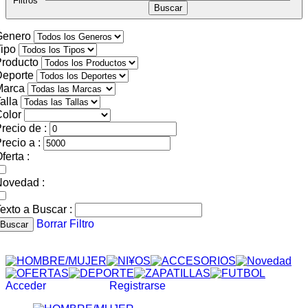
Filtros
Genero
ipo
roducto
Deporte
Marca
alla
olor
recio de :
recio a :
ferta :
Novedad :
exto a Buscar :
Borrar Filtro
Buscar
Acceder
Registrarse