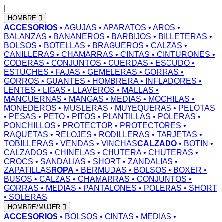
|
HOMBRE
ACCESORIOS
• AGUJAS
• APARATOS
• AROS
•
BALANZAS
• BANANEROS
• BARBIJOS
• BILLETERAS
•
BOLSOS
• BOTELLAS
• BRAGUEROS
• CALZAS
•
CANILLERAS
• CHAMARRAS
• CINTAS
• CINTURONES
•
CODERAS
• CONJUNTOS
• CUERDAS
• ESCUDO
•
ESTUCHES
• FAJAS
• GEMELERAS
• GORRAS
•
GORROS
• GUANTES
• HOMBRERA
• INFLADORES
•
LENTES
• LIGAS
• LLAVEROS
• MALLAS
•
MANCUERNAS
• MANGAS
• MEDIAS
• MOCHILAS
•
MONEDEROS
• MUSLERAS
• MU¥EQUERAS
• PELOTAS
• PESAS
• PETO
• PITOS
• PLANTILLAS
• POLERAS
•
PONCHILLOS
• PROTECTOR
• PROTECTORES
•
RAQUETAS
• RELOJES
• RODILLERAS
• TARJETAS
•
TOBILLERAS
• VENDAS
• VINCHAS
CALZADO
• BOTIN
•
CALZADOS
• CHINELAS
• CHUTERA
• CHUTERAS
•
CROCS
• SANDALIAS
• SHORT
• ZANDALIAS
•
ZAPATILLAS
ROPA
• BERMUDAS
• BOLSOS
• BOXER
•
BUSOS
• CALZAS
• CHAMARRAS
• CONJUNTOS
•
GORRAS
• MEDIAS
• PANTALONES
• POLERAS
• SHORT
• SOLERAS
HOMBRE/MUJER
ACCESORIOS
• BOLSOS
• CINTAS
• MEDIAS
•