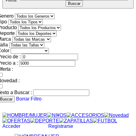
Filtros
Genero
ipo
roducto
Deporte
Marca
alla
olor
recio de :
recio a :
ferta :
Novedad :
exto a Buscar :
Borrar Filtro
Buscar
Acceder
Registrarse