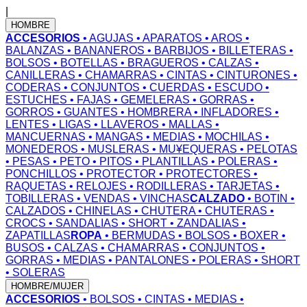
|
HOMBRE
ACCESORIOS
• AGUJAS
• APARATOS
• AROS
•
BALANZAS
• BANANEROS
• BARBIJOS
• BILLETERAS
•
BOLSOS
• BOTELLAS
• BRAGUEROS
• CALZAS
•
CANILLERAS
• CHAMARRAS
• CINTAS
• CINTURONES
•
CODERAS
• CONJUNTOS
• CUERDAS
• ESCUDO
•
ESTUCHES
• FAJAS
• GEMELERAS
• GORRAS
•
GORROS
• GUANTES
• HOMBRERA
• INFLADORES
•
LENTES
• LIGAS
• LLAVEROS
• MALLAS
•
MANCUERNAS
• MANGAS
• MEDIAS
• MOCHILAS
•
MONEDEROS
• MUSLERAS
• MU¥EQUERAS
• PELOTAS
• PESAS
• PETO
• PITOS
• PLANTILLAS
• POLERAS
•
PONCHILLOS
• PROTECTOR
• PROTECTORES
•
RAQUETAS
• RELOJES
• RODILLERAS
• TARJETAS
•
TOBILLERAS
• VENDAS
• VINCHAS
CALZADO
• BOTIN
•
CALZADOS
• CHINELAS
• CHUTERA
• CHUTERAS
•
CROCS
• SANDALIAS
• SHORT
• ZANDALIAS
•
ZAPATILLAS
ROPA
• BERMUDAS
• BOLSOS
• BOXER
•
BUSOS
• CALZAS
• CHAMARRAS
• CONJUNTOS
•
GORRAS
• MEDIAS
• PANTALONES
• POLERAS
• SHORT
• SOLERAS
HOMBRE/MUJER
ACCESORIOS
• BOLSOS
• CINTAS
• MEDIAS
•