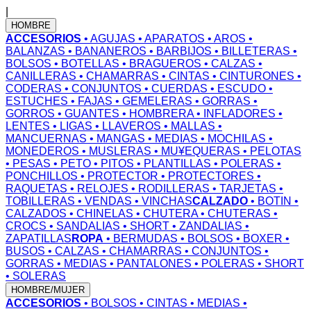
|
HOMBRE
ACCESORIOS
• AGUJAS
• APARATOS
• AROS
•
BALANZAS
• BANANEROS
• BARBIJOS
• BILLETERAS
•
BOLSOS
• BOTELLAS
• BRAGUEROS
• CALZAS
•
CANILLERAS
• CHAMARRAS
• CINTAS
• CINTURONES
•
CODERAS
• CONJUNTOS
• CUERDAS
• ESCUDO
•
ESTUCHES
• FAJAS
• GEMELERAS
• GORRAS
•
GORROS
• GUANTES
• HOMBRERA
• INFLADORES
•
LENTES
• LIGAS
• LLAVEROS
• MALLAS
•
MANCUERNAS
• MANGAS
• MEDIAS
• MOCHILAS
•
MONEDEROS
• MUSLERAS
• MU¥EQUERAS
• PELOTAS
• PESAS
• PETO
• PITOS
• PLANTILLAS
• POLERAS
•
PONCHILLOS
• PROTECTOR
• PROTECTORES
•
RAQUETAS
• RELOJES
• RODILLERAS
• TARJETAS
•
TOBILLERAS
• VENDAS
• VINCHAS
CALZADO
• BOTIN
•
CALZADOS
• CHINELAS
• CHUTERA
• CHUTERAS
•
CROCS
• SANDALIAS
• SHORT
• ZANDALIAS
•
ZAPATILLAS
ROPA
• BERMUDAS
• BOLSOS
• BOXER
•
BUSOS
• CALZAS
• CHAMARRAS
• CONJUNTOS
•
GORRAS
• MEDIAS
• PANTALONES
• POLERAS
• SHORT
• SOLERAS
HOMBRE/MUJER
ACCESORIOS
• BOLSOS
• CINTAS
• MEDIAS
•