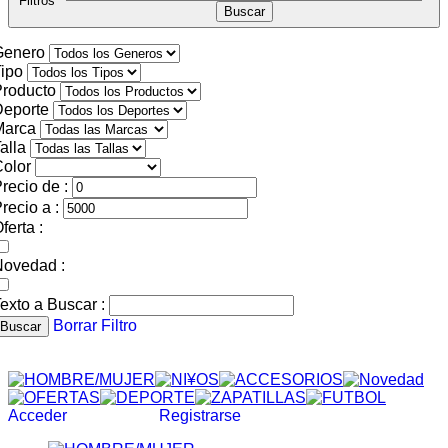
Filtros
Genero
ipo
roducto
Deporte
Marca
alla
olor
recio de :
recio a :
ferta :
Novedad :
exto a Buscar :
Borrar Filtro
Buscar
Acceder
Registrarse