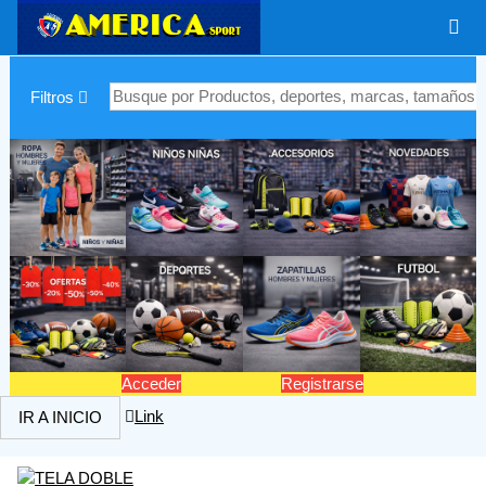
|
Filtros
Acceder
Registrarse
Link
IR A INICIO