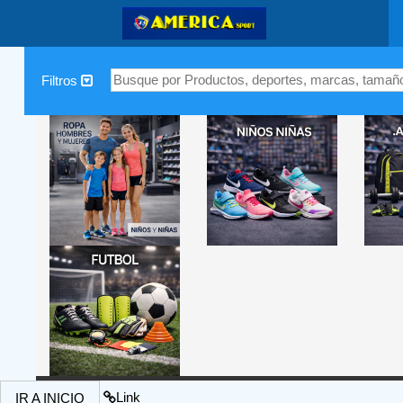
|
Filtros
Link
IR A INICIO