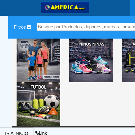
|
Filtros
Link
IR A INICIO