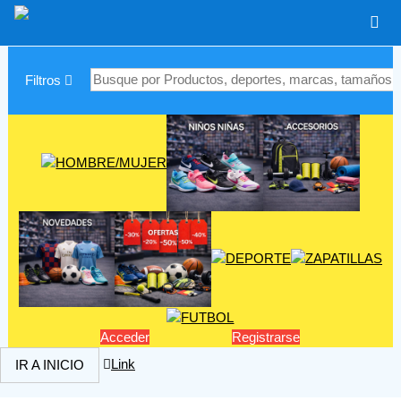
|
Filtros
Acceder
Registrarse
Link
IR A INICIO