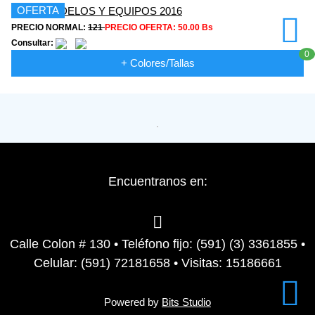
OFERTA
PRECIO NORMAL:
121
PRECIO OFERTA:
50.00 Bs
Consultar:
0
+ Colores/Tallas
Encuentranos en:
Calle Colon # 130 • Teléfono fijo: (591) (3) 3361855 •
Celular: (591) 72181658 • Visitas: 15186661
Powered by
Bits Studio