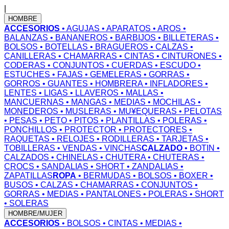
|
HOMBRE
ACCESORIOS
• AGUJAS
• APARATOS
• AROS
•
BALANZAS
• BANANEROS
• BARBIJOS
• BILLETERAS
•
BOLSOS
• BOTELLAS
• BRAGUEROS
• CALZAS
•
CANILLERAS
• CHAMARRAS
• CINTAS
• CINTURONES
•
CODERAS
• CONJUNTOS
• CUERDAS
• ESCUDO
•
ESTUCHES
• FAJAS
• GEMELERAS
• GORRAS
•
GORROS
• GUANTES
• HOMBRERA
• INFLADORES
•
LENTES
• LIGAS
• LLAVEROS
• MALLAS
•
MANCUERNAS
• MANGAS
• MEDIAS
• MOCHILAS
•
MONEDEROS
• MUSLERAS
• MU¥EQUERAS
• PELOTAS
• PESAS
• PETO
• PITOS
• PLANTILLAS
• POLERAS
•
PONCHILLOS
• PROTECTOR
• PROTECTORES
•
RAQUETAS
• RELOJES
• RODILLERAS
• TARJETAS
•
TOBILLERAS
• VENDAS
• VINCHAS
CALZADO
• BOTIN
•
CALZADOS
• CHINELAS
• CHUTERA
• CHUTERAS
•
CROCS
• SANDALIAS
• SHORT
• ZANDALIAS
•
ZAPATILLAS
ROPA
• BERMUDAS
• BOLSOS
• BOXER
•
BUSOS
• CALZAS
• CHAMARRAS
• CONJUNTOS
•
GORRAS
• MEDIAS
• PANTALONES
• POLERAS
• SHORT
• SOLERAS
HOMBRE/MUJER
ACCESORIOS
• BOLSOS
• CINTAS
• MEDIAS
•