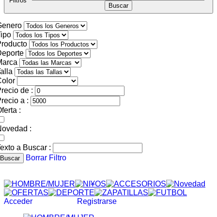
Filtros
Genero
ipo
roducto
Deporte
Marca
alla
olor
recio de :
recio a :
ferta :
Novedad :
exto a Buscar :
Borrar Filtro
Buscar
Acceder
Registrarse