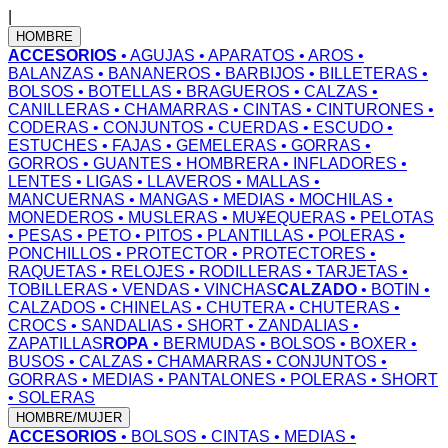
|
HOMBRE
ACCESORIOS
• AGUJAS
• APARATOS
• AROS
•
BALANZAS
• BANANEROS
• BARBIJOS
• BILLETERAS
•
BOLSOS
• BOTELLAS
• BRAGUEROS
• CALZAS
•
CANILLERAS
• CHAMARRAS
• CINTAS
• CINTURONES
•
CODERAS
• CONJUNTOS
• CUERDAS
• ESCUDO
•
ESTUCHES
• FAJAS
• GEMELERAS
• GORRAS
•
GORROS
• GUANTES
• HOMBRERA
• INFLADORES
•
LENTES
• LIGAS
• LLAVEROS
• MALLAS
•
MANCUERNAS
• MANGAS
• MEDIAS
• MOCHILAS
•
MONEDEROS
• MUSLERAS
• MU¥EQUERAS
• PELOTAS
• PESAS
• PETO
• PITOS
• PLANTILLAS
• POLERAS
•
PONCHILLOS
• PROTECTOR
• PROTECTORES
•
RAQUETAS
• RELOJES
• RODILLERAS
• TARJETAS
•
TOBILLERAS
• VENDAS
• VINCHAS
CALZADO
• BOTIN
•
CALZADOS
• CHINELAS
• CHUTERA
• CHUTERAS
•
CROCS
• SANDALIAS
• SHORT
• ZANDALIAS
•
ZAPATILLAS
ROPA
• BERMUDAS
• BOLSOS
• BOXER
•
BUSOS
• CALZAS
• CHAMARRAS
• CONJUNTOS
•
GORRAS
• MEDIAS
• PANTALONES
• POLERAS
• SHORT
• SOLERAS
HOMBRE/MUJER
ACCESORIOS
• BOLSOS
• CINTAS
• MEDIAS
•