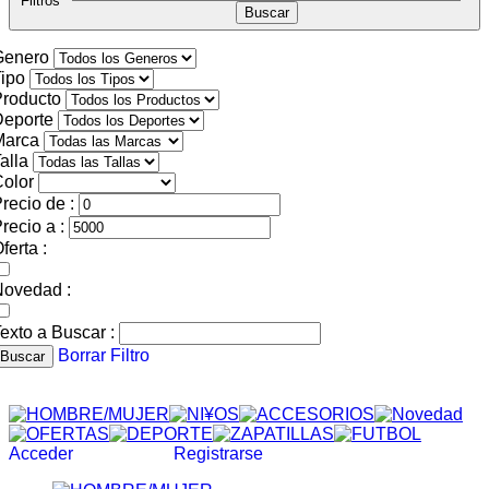
Filtros
Genero
ipo
roducto
Deporte
Marca
alla
olor
recio de :
recio a :
ferta :
Novedad :
exto a Buscar :
Borrar Filtro
Buscar
Acceder
Registrarse