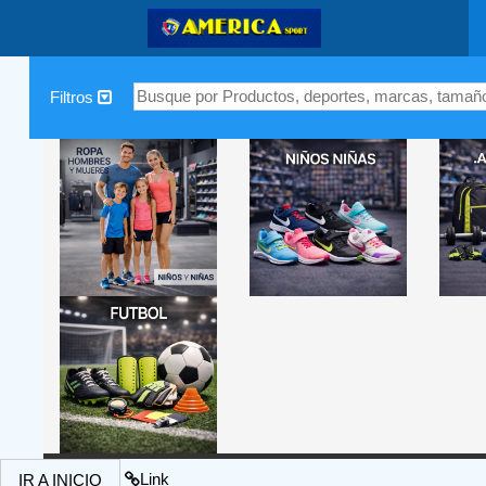
|
Filtros
Link
IR A INICIO