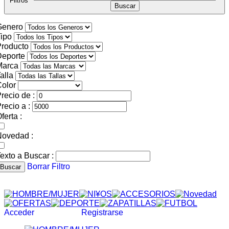
Filtros
Genero
ipo
roducto
Deporte
Marca
alla
olor
recio de :
recio a :
ferta :
Novedad :
exto a Buscar :
Borrar Filtro
Buscar
Acceder
Registrarse