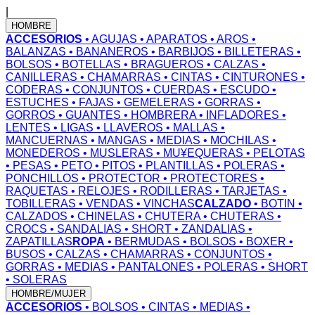
|
HOMBRE
ACCESORIOS
• AGUJAS
• APARATOS
• AROS
•
BALANZAS
• BANANEROS
• BARBIJOS
• BILLETERAS
•
BOLSOS
• BOTELLAS
• BRAGUEROS
• CALZAS
•
CANILLERAS
• CHAMARRAS
• CINTAS
• CINTURONES
•
CODERAS
• CONJUNTOS
• CUERDAS
• ESCUDO
•
ESTUCHES
• FAJAS
• GEMELERAS
• GORRAS
•
GORROS
• GUANTES
• HOMBRERA
• INFLADORES
•
LENTES
• LIGAS
• LLAVEROS
• MALLAS
•
MANCUERNAS
• MANGAS
• MEDIAS
• MOCHILAS
•
MONEDEROS
• MUSLERAS
• MU¥EQUERAS
• PELOTAS
• PESAS
• PETO
• PITOS
• PLANTILLAS
• POLERAS
•
PONCHILLOS
• PROTECTOR
• PROTECTORES
•
RAQUETAS
• RELOJES
• RODILLERAS
• TARJETAS
•
TOBILLERAS
• VENDAS
• VINCHAS
CALZADO
• BOTIN
•
CALZADOS
• CHINELAS
• CHUTERA
• CHUTERAS
•
CROCS
• SANDALIAS
• SHORT
• ZANDALIAS
•
ZAPATILLAS
ROPA
• BERMUDAS
• BOLSOS
• BOXER
•
BUSOS
• CALZAS
• CHAMARRAS
• CONJUNTOS
•
GORRAS
• MEDIAS
• PANTALONES
• POLERAS
• SHORT
• SOLERAS
HOMBRE/MUJER
ACCESORIOS
• BOLSOS
• CINTAS
• MEDIAS
•