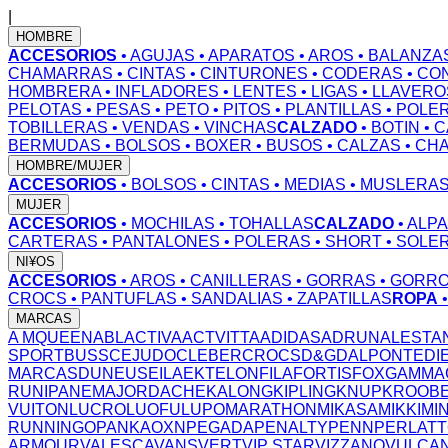
|
HOMBRE
ACCESORIOS
• AGUJAS
• APARATOS
• AROS
• BALANZA
CHAMARRAS
• CINTAS
• CINTURONES
• CODERAS
• CO
HOMBRERA
• INFLADORES
• LENTES
• LIGAS
• LLAVERO
PELOTAS
• PESAS
• PETO
• PITOS
• PLANTILLAS
• POLE
TOBILLERAS
• VENDAS
• VINCHAS
CALZADO
• BOTIN
• 
BERMUDAS
• BOLSOS
• BOXER
• BUSOS
• CALZAS
• CH
HOMBRE/MUJER
ACCESORIOS
• BOLSOS
• CINTAS
• MEDIAS
• MUSLERA
MUJER
ACCESORIOS
• MOCHILAS
• TOHALLAS
CALZADO
• ALP
CARTERAS
• PANTALONES
• POLERAS
• SHORT
• SOLE
NI¥OS
ACCESORIOS
• AROS
• CANILLERAS
• GORRAS
• GORR
CROCS
• PANTUFLAS
• SANDALIAS
• ZAPATILLAS
ROPA
MARCAS
A MQUEEN
ABL
ACTIVA
ACTVITTA
ADIDAS
ADRUN
ALESTA
SPORT
BUSS
CEJUDO
CLEBER
CROCS
D&G
DALPONTE
DI
MARCAS
DUNEUS
EILA
EKTELON
FILA
FORTIS
FOX
GAMMA
RUN
IPANEMA
JORDACHE
KALONG
KIPLING
KNUP
KROOB
VUITON
LUCRO
LUOFU
LUPO
MARATHON
MIKASA
MIKKI
MI
RUNNING
OPANKA
OXN
PEGADA
PENALTY
PENN
PERLAT
ARMOUR
VALESCA
VANS
VERT
VIP STAR
VIZZANO
VULCA