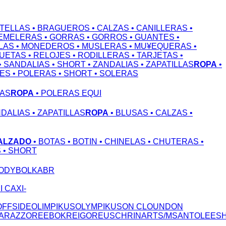
OTELLAS
• BRAGUEROS
• CALZAS
• CANILLERAS
•
GEMELERAS
• GORRAS
• GORROS
• GUANTES
•
LAS
• MONEDEROS
• MUSLERAS
• MU¥EQUERAS
•
QUETAS
• RELOJES
• RODILLERAS
• TARJETAS
•
• SANDALIAS
• SHORT
• ZANDALIAS
• ZAPATILLAS
ROPA
•
NES
• POLERAS
• SHORT
• SOLERAS
LAS
ROPA
• POLERAS EQUI
NDALIAS
• ZAPATILLAS
ROPA
• BLUSAS
• CALZAS
•
ALZADO
• BOTAS
• BOTIN
• CHINELAS
• CHUTERAS
•
S
• SHORT
ODY
BOLKA
BR
S
I CAX
I-
OFFSIDE
OLIMPIKUS
OLYMPIKUS
ON CLOUND
ON
A
RAZZO
REEBOK
REIGO
REUSCH
RINART
S/M
SANTOLEE
S