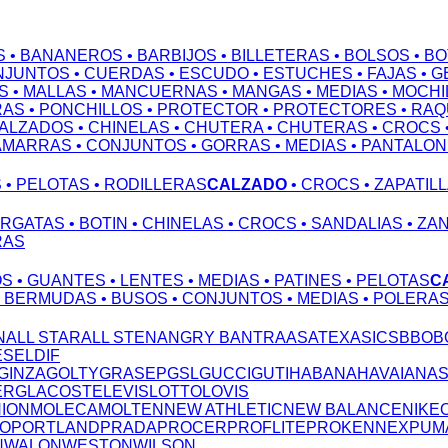
S
• BANANEROS
• BARBIJOS
• BILLETERAS
• BOLSOS
• B
NJUNTOS
• CUERDAS
• ESCUDO
• ESTUCHES
• FAJAS
• 
S
• MALLAS
• MANCUERNAS
• MANGAS
• MEDIAS
• MOCHI
RAS
• PONCHILLOS
• PROTECTOR
• PROTECTORES
• RA
CALZADOS
• CHINELAS
• CHUTERA
• CHUTERAS
• CROCS
AMARRAS
• CONJUNTOS
• GORRAS
• MEDIAS
• PANTALO
S
• PELOTAS
• RODILLERAS
CALZADO
• CROCS
• ZAPATIL
ARGATAS
• BOTIN
• CHINELAS
• CROCS
• SANDALIAS
• ZA
RAS
OS
• GUANTES
• LENTES
• MEDIAS
• PATINES
• PELOTAS
C
• BERMUDAS
• BUSOS
• CONJUNTOS
• MEDIAS
• POLERA
N
ALL STAR
ALL STEN
ANGRY B
ANTRA
ASATEX
ASICS
BBO
B
ESEL
DIF
GINZA
GOLTY
GRASEP
GSL
GUCCI
GUTI
HABANA
HAVAIANA
ERG
LACOSTE
LEVIS
LOTTO
LOVIS
NION
MOLECA
MOLTEN
NEW ATHLETIC
NEW BALANCE
NIKE
TO
PORTLAND
PRADA
PROCER
PROFLITE
PROKENNEX
PUM
N
WALON
WESTON
WILSON