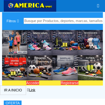
|
Filtros
Acceder
Registrarse
Link
IR A INICIO
OFERTA