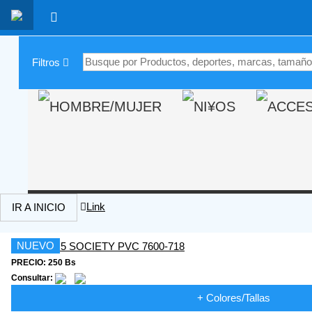
|
Filtros
Link
IR A INICIO
NUEVO
PRECIO: 250 Bs
Consultar:
+ Colores/Tallas