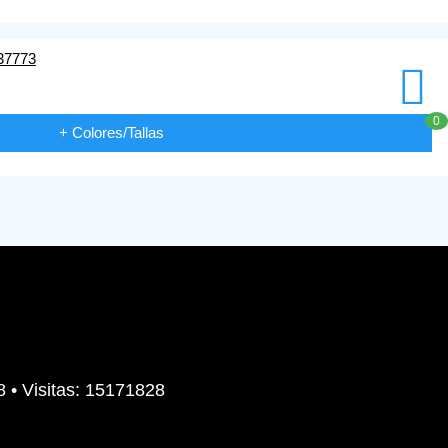
0
+ Colores/Tallas
8 • Visitas: 15171828