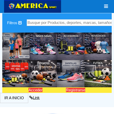
|
Filtros
Acceder
Registrarse
Link
IR A INICIO