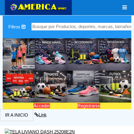
|
Filtros
Acceder
Registrarse
Link
IR A INICIO