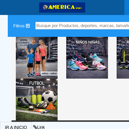
|
Filtros
Link
IR A INICIO