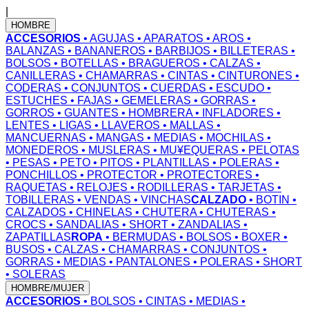
|
HOMBRE
ACCESORIOS
• AGUJAS
• APARATOS
• AROS
•
BALANZAS
• BANANEROS
• BARBIJOS
• BILLETERAS
•
BOLSOS
• BOTELLAS
• BRAGUEROS
• CALZAS
•
CANILLERAS
• CHAMARRAS
• CINTAS
• CINTURONES
•
CODERAS
• CONJUNTOS
• CUERDAS
• ESCUDO
•
ESTUCHES
• FAJAS
• GEMELERAS
• GORRAS
•
GORROS
• GUANTES
• HOMBRERA
• INFLADORES
•
LENTES
• LIGAS
• LLAVEROS
• MALLAS
•
MANCUERNAS
• MANGAS
• MEDIAS
• MOCHILAS
•
MONEDEROS
• MUSLERAS
• MU¥EQUERAS
• PELOTAS
• PESAS
• PETO
• PITOS
• PLANTILLAS
• POLERAS
•
PONCHILLOS
• PROTECTOR
• PROTECTORES
•
RAQUETAS
• RELOJES
• RODILLERAS
• TARJETAS
•
TOBILLERAS
• VENDAS
• VINCHAS
CALZADO
• BOTIN
•
CALZADOS
• CHINELAS
• CHUTERA
• CHUTERAS
•
CROCS
• SANDALIAS
• SHORT
• ZANDALIAS
•
ZAPATILLAS
ROPA
• BERMUDAS
• BOLSOS
• BOXER
•
BUSOS
• CALZAS
• CHAMARRAS
• CONJUNTOS
•
GORRAS
• MEDIAS
• PANTALONES
• POLERAS
• SHORT
• SOLERAS
HOMBRE/MUJER
ACCESORIOS
• BOLSOS
• CINTAS
• MEDIAS
•