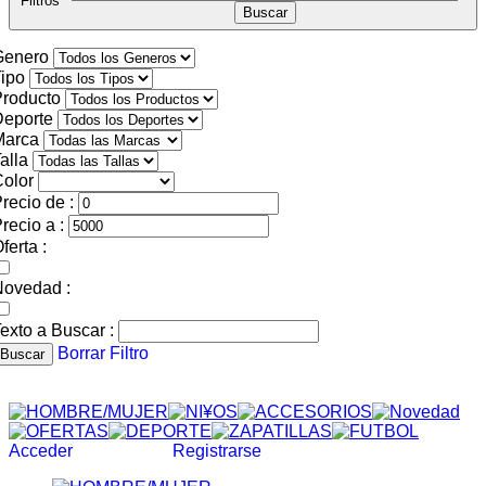
Filtros
Genero
ipo
roducto
Deporte
Marca
alla
olor
recio de :
recio a :
ferta :
Novedad :
exto a Buscar :
Borrar Filtro
Buscar
Acceder
Registrarse