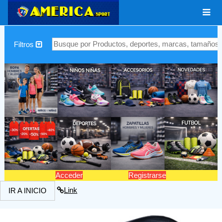
|
Filtros
Acceder
Registrarse
Link
IR A INICIO