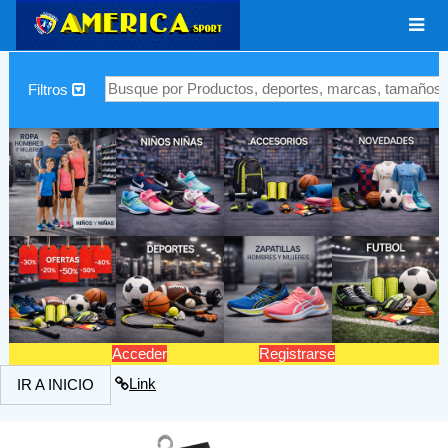
|
Filtros
Acceder
Registrarse
Link
IR A INICIO