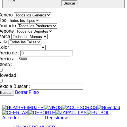
Filtros
Genero
ipo
roducto
Deporte
Marca
alla
olor
recio de :
recio a :
ferta :
Novedad :
exto a Buscar :
Borrar Filtro
Buscar
Acceder
Registrarse