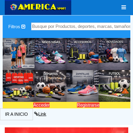
|
Filtros
Acceder
Registrarse
Link
IR A INICIO