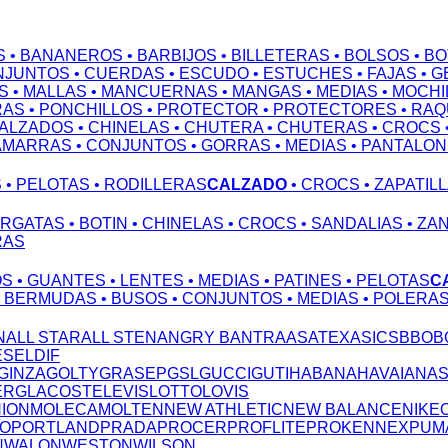
S
• BANANEROS
• BARBIJOS
• BILLETERAS
• BOLSOS
• B
NJUNTOS
• CUERDAS
• ESCUDO
• ESTUCHES
• FAJAS
• 
S
• MALLAS
• MANCUERNAS
• MANGAS
• MEDIAS
• MOCHI
RAS
• PONCHILLOS
• PROTECTOR
• PROTECTORES
• RA
CALZADOS
• CHINELAS
• CHUTERA
• CHUTERAS
• CROCS
AMARRAS
• CONJUNTOS
• GORRAS
• MEDIAS
• PANTALO
S
• PELOTAS
• RODILLERAS
CALZADO
• CROCS
• ZAPATIL
ARGATAS
• BOTIN
• CHINELAS
• CROCS
• SANDALIAS
• ZA
RAS
OS
• GUANTES
• LENTES
• MEDIAS
• PATINES
• PELOTAS
C
• BERMUDAS
• BUSOS
• CONJUNTOS
• MEDIAS
• POLERA
N
ALL STAR
ALL STEN
ANGRY B
ANTRA
ASATEX
ASICS
BBO
B
ESEL
DIF
GINZA
GOLTY
GRASEP
GSL
GUCCI
GUTI
HABANA
HAVAIANA
ERG
LACOSTE
LEVIS
LOTTO
LOVIS
NION
MOLECA
MOLTEN
NEW ATHLETIC
NEW BALANCE
NIKE
TO
PORTLAND
PRADA
PROCER
PROFLITE
PROKENNEX
PUM
N
WALON
WESTON
WILSON