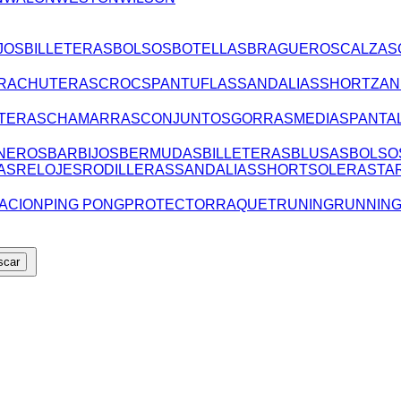
JOS
BILLETERAS
BOLSOS
BOTELLAS
BRAGUEROS
CALZAS
RA
CHUTERAS
CROCS
PANTUFLAS
SANDALIAS
SHORT
ZAN
TERAS
CHAMARRAS
CONJUNTOS
GORRAS
MEDIAS
PANTA
NEROS
BARBIJOS
BERMUDAS
BILLETERAS
BLUSAS
BOLSO
AS
RELOJES
RODILLERAS
SANDALIAS
SHORT
SOLERAS
TA
ACION
PING PONG
PROTECTOR
RAQUET
RUNING
RUNNIN