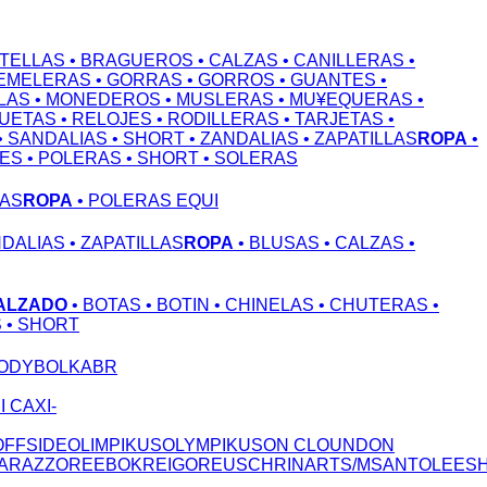
OTELLAS
• BRAGUEROS
• CALZAS
• CANILLERAS
•
GEMELERAS
• GORRAS
• GORROS
• GUANTES
•
LAS
• MONEDEROS
• MUSLERAS
• MU¥EQUERAS
•
QUETAS
• RELOJES
• RODILLERAS
• TARJETAS
•
• SANDALIAS
• SHORT
• ZANDALIAS
• ZAPATILLAS
ROPA
•
NES
• POLERAS
• SHORT
• SOLERAS
LAS
ROPA
• POLERAS EQUI
NDALIAS
• ZAPATILLAS
ROPA
• BLUSAS
• CALZAS
•
ALZADO
• BOTAS
• BOTIN
• CHINELAS
• CHUTERAS
•
S
• SHORT
ODY
BOLKA
BR
S
I CAX
I-
OFFSIDE
OLIMPIKUS
OLYMPIKUS
ON CLOUND
ON
A
RAZZO
REEBOK
REIGO
REUSCH
RINART
S/M
SANTOLEE
S