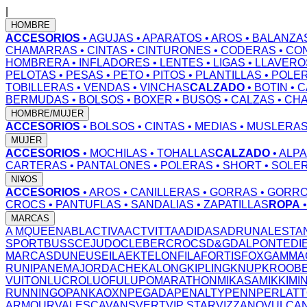
|
HOMBRE
ACCESORIOS
• AGUJAS
• APARATOS
• AROS
• BALANZA
CHAMARRAS
• CINTAS
• CINTURONES
• CODERAS
• CO
HOMBRERA
• INFLADORES
• LENTES
• LIGAS
• LLAVERO
PELOTAS
• PESAS
• PETO
• PITOS
• PLANTILLAS
• POLE
TOBILLERAS
• VENDAS
• VINCHAS
CALZADO
• BOTIN
• 
BERMUDAS
• BOLSOS
• BOXER
• BUSOS
• CALZAS
• CH
HOMBRE/MUJER
ACCESORIOS
• BOLSOS
• CINTAS
• MEDIAS
• MUSLERA
MUJER
ACCESORIOS
• MOCHILAS
• TOHALLAS
CALZADO
• ALP
CARTERAS
• PANTALONES
• POLERAS
• SHORT
• SOLE
NI¥OS
ACCESORIOS
• AROS
• CANILLERAS
• GORRAS
• GORR
CROCS
• PANTUFLAS
• SANDALIAS
• ZAPATILLAS
ROPA
MARCAS
A MQUEEN
ABL
ACTIVA
ACTVITTA
ADIDAS
ADRUN
ALESTA
SPORT
BUSS
CEJUDO
CLEBER
CROCS
D&G
DALPONTE
DI
MARCAS
DUNEUS
EILA
EKTELON
FILA
FORTIS
FOX
GAMMA
RUN
IPANEMA
JORDACHE
KALONG
KIPLING
KNUP
KROOB
VUITON
LUCRO
LUOFU
LUPO
MARATHON
MIKASA
MIKKI
MI
RUNNING
OPANKA
OXN
PEGADA
PENALTY
PENN
PERLAT
ARMOUR
VALESCA
VANS
VERT
VIP STAR
VIZZANO
VULCA