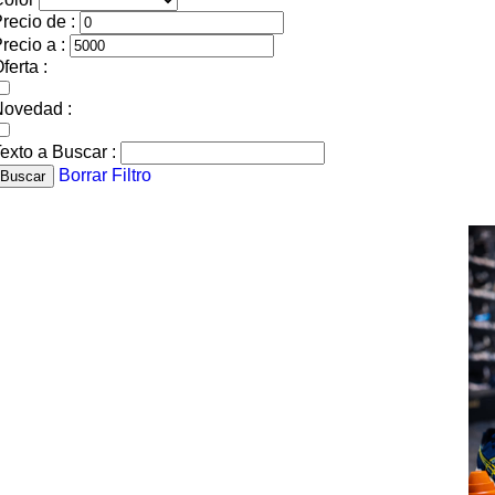
recio de :
recio a :
ferta :
Novedad :
exto a Buscar :
Borrar Filtro
Buscar