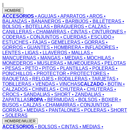
|
HOMBRE
ACCESORIOS
• AGUJAS
• APARATOS
• AROS
•
BALANZAS
• BANANEROS
• BARBIJOS
• BILLETERAS
•
BOLSOS
• BOTELLAS
• BRAGUEROS
• CALZAS
•
CANILLERAS
• CHAMARRAS
• CINTAS
• CINTURONES
•
CODERAS
• CONJUNTOS
• CUERDAS
• ESCUDO
•
ESTUCHES
• FAJAS
• GEMELERAS
• GORRAS
•
GORROS
• GUANTES
• HOMBRERA
• INFLADORES
•
LENTES
• LIGAS
• LLAVEROS
• MALLAS
•
MANCUERNAS
• MANGAS
• MEDIAS
• MOCHILAS
•
MONEDEROS
• MUSLERAS
• MU¥EQUERAS
• PELOTAS
• PESAS
• PETO
• PITOS
• PLANTILLAS
• POLERAS
•
PONCHILLOS
• PROTECTOR
• PROTECTORES
•
RAQUETAS
• RELOJES
• RODILLERAS
• TARJETAS
•
TOBILLERAS
• VENDAS
• VINCHAS
CALZADO
• BOTIN
•
CALZADOS
• CHINELAS
• CHUTERA
• CHUTERAS
•
CROCS
• SANDALIAS
• SHORT
• ZANDALIAS
•
ZAPATILLAS
ROPA
• BERMUDAS
• BOLSOS
• BOXER
•
BUSOS
• CALZAS
• CHAMARRAS
• CONJUNTOS
•
GORRAS
• MEDIAS
• PANTALONES
• POLERAS
• SHORT
• SOLERAS
HOMBRE/MUJER
ACCESORIOS
• BOLSOS
• CINTAS
• MEDIAS
•