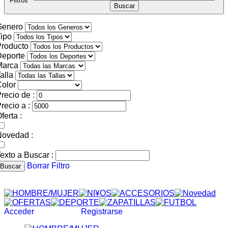
Filtros
Genero
ipo
roducto
Deporte
Marca
alla
olor
recio de :
recio a :
ferta :
Novedad :
exto a Buscar :
Borrar Filtro
Buscar
Acceder
Registrarse