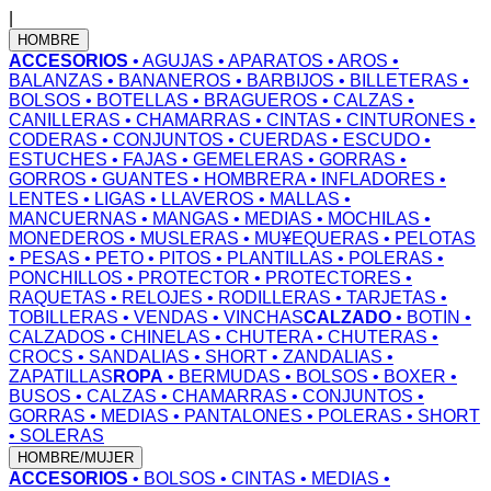
|
HOMBRE
ACCESORIOS
• AGUJAS
• APARATOS
• AROS
•
BALANZAS
• BANANEROS
• BARBIJOS
• BILLETERAS
•
BOLSOS
• BOTELLAS
• BRAGUEROS
• CALZAS
•
CANILLERAS
• CHAMARRAS
• CINTAS
• CINTURONES
•
CODERAS
• CONJUNTOS
• CUERDAS
• ESCUDO
•
ESTUCHES
• FAJAS
• GEMELERAS
• GORRAS
•
GORROS
• GUANTES
• HOMBRERA
• INFLADORES
•
LENTES
• LIGAS
• LLAVEROS
• MALLAS
•
MANCUERNAS
• MANGAS
• MEDIAS
• MOCHILAS
•
MONEDEROS
• MUSLERAS
• MU¥EQUERAS
• PELOTAS
• PESAS
• PETO
• PITOS
• PLANTILLAS
• POLERAS
•
PONCHILLOS
• PROTECTOR
• PROTECTORES
•
RAQUETAS
• RELOJES
• RODILLERAS
• TARJETAS
•
TOBILLERAS
• VENDAS
• VINCHAS
CALZADO
• BOTIN
•
CALZADOS
• CHINELAS
• CHUTERA
• CHUTERAS
•
CROCS
• SANDALIAS
• SHORT
• ZANDALIAS
•
ZAPATILLAS
ROPA
• BERMUDAS
• BOLSOS
• BOXER
•
BUSOS
• CALZAS
• CHAMARRAS
• CONJUNTOS
•
GORRAS
• MEDIAS
• PANTALONES
• POLERAS
• SHORT
• SOLERAS
HOMBRE/MUJER
ACCESORIOS
• BOLSOS
• CINTAS
• MEDIAS
•