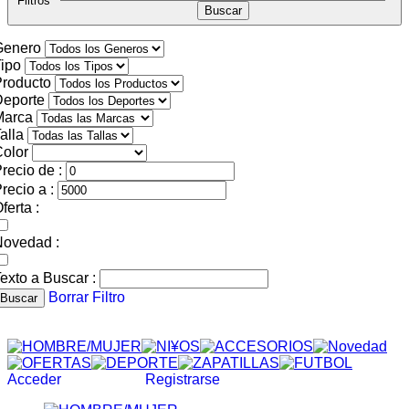
Filtros
Genero
ipo
roducto
Deporte
Marca
alla
olor
recio de :
recio a :
ferta :
Novedad :
exto a Buscar :
Borrar Filtro
Buscar
Acceder
Registrarse