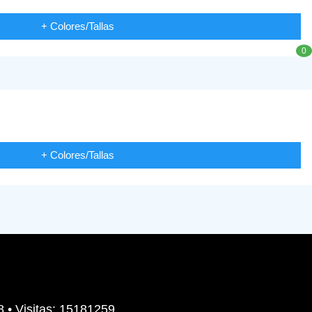
+ Colores/Tallas
0
+ Colores/Tallas
8 • Visitas: 15181259