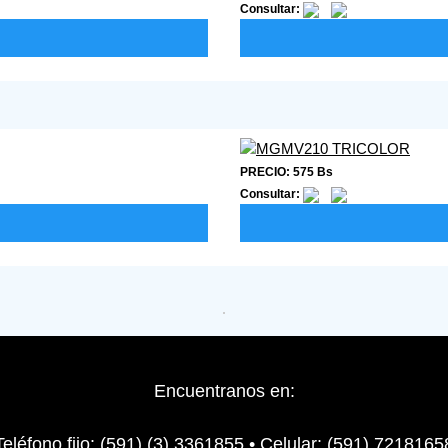
Consultar:
PRECIO: 575 Bs
Consultar:
Encuentranos en:
Teléfono fijo: (591) (3) 3361855 • Celular: (591) 7218165