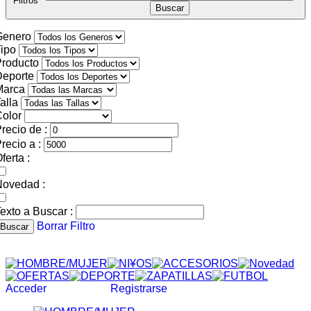
Filtros
Genero
ipo
roducto
Deporte
Marca
alla
olor
recio de :
recio a :
ferta :
Novedad :
exto a Buscar :
Borrar Filtro
Buscar
Acceder
Registrarse