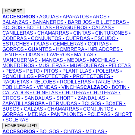
|
HOMBRE
ACCESORIOS
• AGUJAS
• APARATOS
• AROS
•
BALANZAS
• BANANEROS
• BARBIJOS
• BILLETERAS
•
BOLSOS
• BOTELLAS
• BRAGUEROS
• CALZAS
•
CANILLERAS
• CHAMARRAS
• CINTAS
• CINTURONES
•
CODERAS
• CONJUNTOS
• CUERDAS
• ESCUDO
•
ESTUCHES
• FAJAS
• GEMELERAS
• GORRAS
•
GORROS
• GUANTES
• HOMBRERA
• INFLADORES
•
LENTES
• LIGAS
• LLAVEROS
• MALLAS
•
MANCUERNAS
• MANGAS
• MEDIAS
• MOCHILAS
•
MONEDEROS
• MUSLERAS
• MU¥EQUERAS
• PELOTAS
• PESAS
• PETO
• PITOS
• PLANTILLAS
• POLERAS
•
PONCHILLOS
• PROTECTOR
• PROTECTORES
•
RAQUETAS
• RELOJES
• RODILLERAS
• TARJETAS
•
TOBILLERAS
• VENDAS
• VINCHAS
CALZADO
• BOTIN
•
CALZADOS
• CHINELAS
• CHUTERA
• CHUTERAS
•
CROCS
• SANDALIAS
• SHORT
• ZANDALIAS
•
ZAPATILLAS
ROPA
• BERMUDAS
• BOLSOS
• BOXER
•
BUSOS
• CALZAS
• CHAMARRAS
• CONJUNTOS
•
GORRAS
• MEDIAS
• PANTALONES
• POLERAS
• SHORT
• SOLERAS
HOMBRE/MUJER
ACCESORIOS
• BOLSOS
• CINTAS
• MEDIAS
•