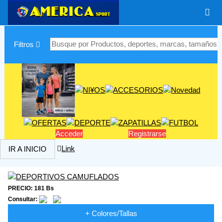
|
Filtros
Acceder
Registrarse
Link
IR A INICIO
PRECIO: 181 Bs
Consultar:
+ Colores/Tallas