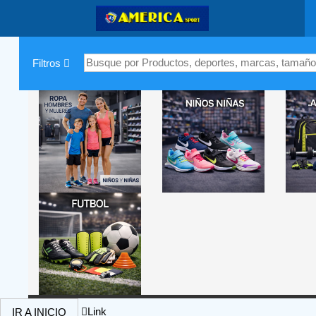
|
Filtros
Link
IR A INICIO