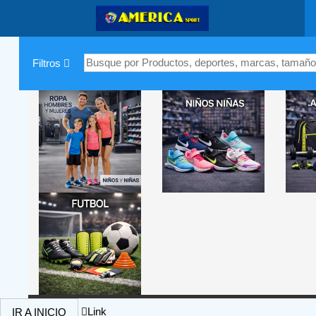
|
Filtros
Link
IR A INICIO