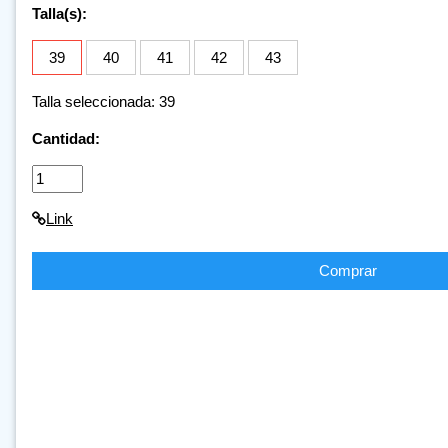
Talla(s):
39
40
41
42
43
Talla seleccionada: 39
Cantidad:
Link
Comprar