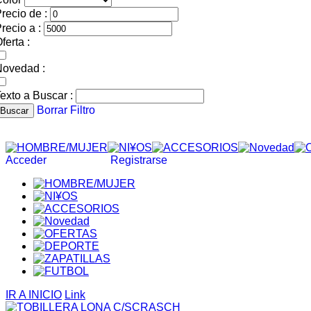
recio de :
recio a :
ferta :
Novedad :
exto a Buscar :
Borrar Filtro
Buscar
Acceder
Registrarse
IR A INICIO
Link