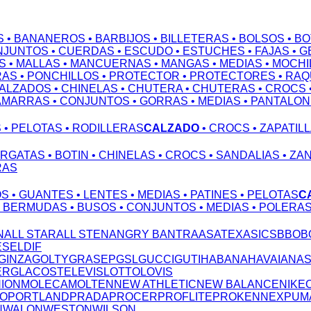
S
• BANANEROS
• BARBIJOS
• BILLETERAS
• BOLSOS
• B
NJUNTOS
• CUERDAS
• ESCUDO
• ESTUCHES
• FAJAS
• 
S
• MALLAS
• MANCUERNAS
• MANGAS
• MEDIAS
• MOCHI
RAS
• PONCHILLOS
• PROTECTOR
• PROTECTORES
• RA
CALZADOS
• CHINELAS
• CHUTERA
• CHUTERAS
• CROCS
AMARRAS
• CONJUNTOS
• GORRAS
• MEDIAS
• PANTALO
S
• PELOTAS
• RODILLERAS
CALZADO
• CROCS
• ZAPATIL
ARGATAS
• BOTIN
• CHINELAS
• CROCS
• SANDALIAS
• ZA
RAS
OS
• GUANTES
• LENTES
• MEDIAS
• PATINES
• PELOTAS
C
• BERMUDAS
• BUSOS
• CONJUNTOS
• MEDIAS
• POLERA
N
ALL STAR
ALL STEN
ANGRY B
ANTRA
ASATEX
ASICS
BBO
B
ESEL
DIF
GINZA
GOLTY
GRASEP
GSL
GUCCI
GUTI
HABANA
HAVAIANA
ERG
LACOSTE
LEVIS
LOTTO
LOVIS
NION
MOLECA
MOLTEN
NEW ATHLETIC
NEW BALANCE
NIKE
TO
PORTLAND
PRADA
PROCER
PROFLITE
PROKENNEX
PUM
N
WALON
WESTON
WILSON