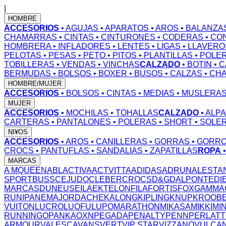
|
HOMBRE
ACCESORIOS
• AGUJAS
• APARATOS
• AROS
• BALANZA
CHAMARRAS
• CINTAS
• CINTURONES
• CODERAS
• CO
HOMBRERA
• INFLADORES
• LENTES
• LIGAS
• LLAVERO
PELOTAS
• PESAS
• PETO
• PITOS
• PLANTILLAS
• POLE
TOBILLERAS
• VENDAS
• VINCHAS
CALZADO
• BOTIN
• 
BERMUDAS
• BOLSOS
• BOXER
• BUSOS
• CALZAS
• CH
HOMBRE/MUJER
ACCESORIOS
• BOLSOS
• CINTAS
• MEDIAS
• MUSLERA
MUJER
ACCESORIOS
• MOCHILAS
• TOHALLAS
CALZADO
• ALP
CARTERAS
• PANTALONES
• POLERAS
• SHORT
• SOLE
NI¥OS
ACCESORIOS
• AROS
• CANILLERAS
• GORRAS
• GORR
CROCS
• PANTUFLAS
• SANDALIAS
• ZAPATILLAS
ROPA
MARCAS
A MQUEEN
ABL
ACTIVA
ACTVITTA
ADIDAS
ADRUN
ALESTA
SPORT
BUSS
CEJUDO
CLEBER
CROCS
D&G
DALPONTE
DI
MARCAS
DUNEUS
EILA
EKTELON
FILA
FORTIS
FOX
GAMMA
RUN
IPANEMA
JORDACHE
KALONG
KIPLING
KNUP
KROOB
VUITON
LUCRO
LUOFU
LUPO
MARATHON
MIKASA
MIKKI
MI
RUNNING
OPANKA
OXN
PEGADA
PENALTY
PENN
PERLAT
ARMOUR
VALESCA
VANS
VERT
VIP STAR
VIZZANO
VULCA