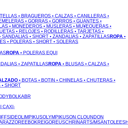
OTELLAS
• BRAGUEROS
• CALZAS
• CANILLERAS
•
GEMELERAS
• GORRAS
• GORROS
• GUANTES
•
LAS
• MONEDEROS
• MUSLERAS
• MU¥EQUERAS
•
QUETAS
• RELOJES
• RODILLERAS
• TARJETAS
•
• SANDALIAS
• SHORT
• ZANDALIAS
• ZAPATILLAS
ROPA
•
NES
• POLERAS
• SHORT
• SOLERAS
LAS
ROPA
• POLERAS EQUI
NDALIAS
• ZAPATILLAS
ROPA
• BLUSAS
• CALZAS
•
ALZADO
• BOTAS
• BOTIN
• CHINELAS
• CHUTERAS
•
S
• SHORT
ODY
BOLKA
BR
S
I CAX
I-
OFFSIDE
OLIMPIKUS
OLYMPIKUS
ON CLOUND
ON
A
RAZZO
REEBOK
REIGO
REUSCH
RINART
S/M
SANTOLEE
S