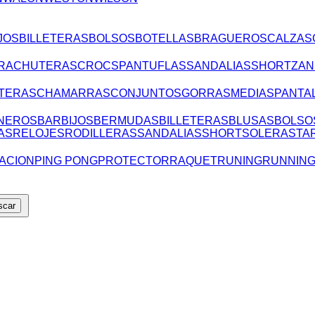
JOS
BILLETERAS
BOLSOS
BOTELLAS
BRAGUEROS
CALZAS
RA
CHUTERAS
CROCS
PANTUFLAS
SANDALIAS
SHORT
ZAN
TERAS
CHAMARRAS
CONJUNTOS
GORRAS
MEDIAS
PANTA
NEROS
BARBIJOS
BERMUDAS
BILLETERAS
BLUSAS
BOLSO
AS
RELOJES
RODILLERAS
SANDALIAS
SHORT
SOLERAS
TA
ACION
PING PONG
PROTECTOR
RAQUET
RUNING
RUNNIN