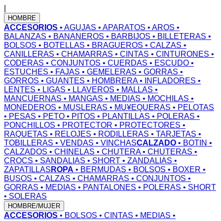
|
HOMBRE
ACCESORIOS
• AGUJAS
• APARATOS
• AROS
•
BALANZAS
• BANANEROS
• BARBIJOS
• BILLETERAS
•
BOLSOS
• BOTELLAS
• BRAGUEROS
• CALZAS
•
CANILLERAS
• CHAMARRAS
• CINTAS
• CINTURONES
•
CODERAS
• CONJUNTOS
• CUERDAS
• ESCUDO
•
ESTUCHES
• FAJAS
• GEMELERAS
• GORRAS
•
GORROS
• GUANTES
• HOMBRERA
• INFLADORES
•
LENTES
• LIGAS
• LLAVEROS
• MALLAS
•
MANCUERNAS
• MANGAS
• MEDIAS
• MOCHILAS
•
MONEDEROS
• MUSLERAS
• MU¥EQUERAS
• PELOTAS
• PESAS
• PETO
• PITOS
• PLANTILLAS
• POLERAS
•
PONCHILLOS
• PROTECTOR
• PROTECTORES
•
RAQUETAS
• RELOJES
• RODILLERAS
• TARJETAS
•
TOBILLERAS
• VENDAS
• VINCHAS
CALZADO
• BOTIN
•
CALZADOS
• CHINELAS
• CHUTERA
• CHUTERAS
•
CROCS
• SANDALIAS
• SHORT
• ZANDALIAS
•
ZAPATILLAS
ROPA
• BERMUDAS
• BOLSOS
• BOXER
•
BUSOS
• CALZAS
• CHAMARRAS
• CONJUNTOS
•
GORRAS
• MEDIAS
• PANTALONES
• POLERAS
• SHORT
• SOLERAS
HOMBRE/MUJER
ACCESORIOS
• BOLSOS
• CINTAS
• MEDIAS
•