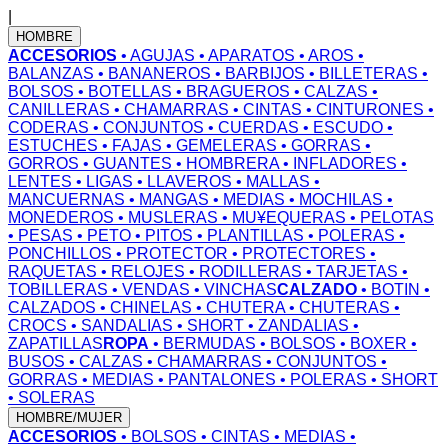
|
HOMBRE
ACCESORIOS
• AGUJAS
• APARATOS
• AROS
•
BALANZAS
• BANANEROS
• BARBIJOS
• BILLETERAS
•
BOLSOS
• BOTELLAS
• BRAGUEROS
• CALZAS
•
CANILLERAS
• CHAMARRAS
• CINTAS
• CINTURONES
•
CODERAS
• CONJUNTOS
• CUERDAS
• ESCUDO
•
ESTUCHES
• FAJAS
• GEMELERAS
• GORRAS
•
GORROS
• GUANTES
• HOMBRERA
• INFLADORES
•
LENTES
• LIGAS
• LLAVEROS
• MALLAS
•
MANCUERNAS
• MANGAS
• MEDIAS
• MOCHILAS
•
MONEDEROS
• MUSLERAS
• MU¥EQUERAS
• PELOTAS
• PESAS
• PETO
• PITOS
• PLANTILLAS
• POLERAS
•
PONCHILLOS
• PROTECTOR
• PROTECTORES
•
RAQUETAS
• RELOJES
• RODILLERAS
• TARJETAS
•
TOBILLERAS
• VENDAS
• VINCHAS
CALZADO
• BOTIN
•
CALZADOS
• CHINELAS
• CHUTERA
• CHUTERAS
•
CROCS
• SANDALIAS
• SHORT
• ZANDALIAS
•
ZAPATILLAS
ROPA
• BERMUDAS
• BOLSOS
• BOXER
•
BUSOS
• CALZAS
• CHAMARRAS
• CONJUNTOS
•
GORRAS
• MEDIAS
• PANTALONES
• POLERAS
• SHORT
• SOLERAS
HOMBRE/MUJER
ACCESORIOS
• BOLSOS
• CINTAS
• MEDIAS
•