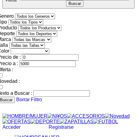
Filtros
Genero
ipo
roducto
Deporte
Marca
alla
olor
recio de :
recio a :
ferta :
Novedad :
exto a Buscar :
Borrar Filtro
Buscar
Acceder
Registrarse